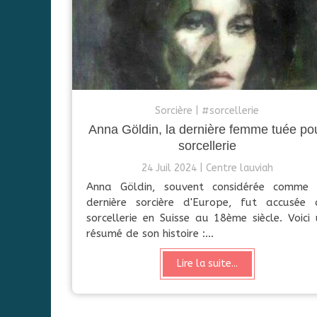
Sorcière
#sorcellerie
Anna Göldin, la dernière femme tuée po
sorcellerie
24 Juil 2024
Centre lauviah
Anna Göldin, souvent considérée comme 
dernière sorcière d'Europe, fut accusée 
sorcellerie en Suisse au 18ème siècle. Voici
résumé de son histoire :...
Lire la suite...