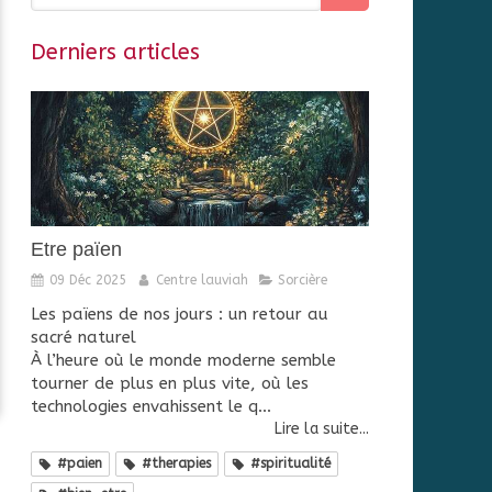
Derniers articles
Etre païen
09 Déc 2025
Centre lauviah
Sorcière
Les païens de nos jours : un retour au
sacré naturel
À l’heure où le monde moderne semble
tourner de plus en plus vite, où les
technologies envahissent le q...
Lire la suite...
#paien
#therapies
#spiritualité