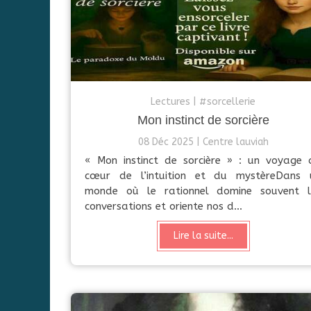
Lectures
#sorcellerie
Mon instinct de sorcière
08 Déc 2025
Centre lauviah
« Mon instinct de sorcière » : un voyage 
cœur de l’intuition et du mystèreDans 
monde où le rationnel domine souvent l
conversations et oriente nos d...
Lire la suite...