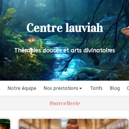
Centre lauviah
Thérapies douces et arts divinatoires
l
Notre équipe
Nos prestations
Tarifs
Blog
#sorcellerie