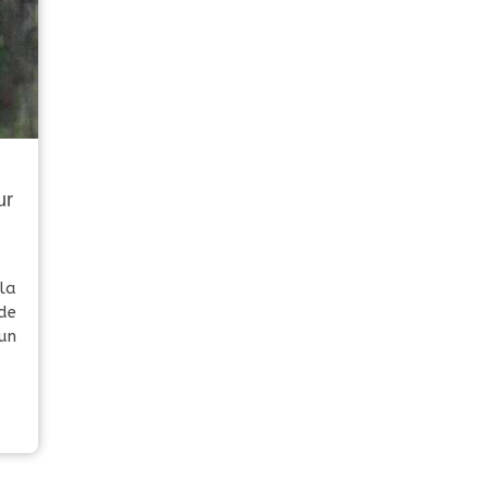
ur
la
de
 un