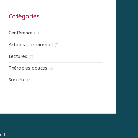
Catégories
Conférence
(3)
Articles paranormal
(7)
Lectures
(2)
Thérapies douces
(5)
Sorcière
(3)
act