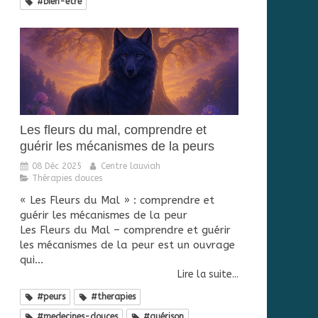
#bien-etre
Les fleurs du mal, comprendre et
guérir les mécanismes de la peurs
08 Déc 2025
Centre lauviah
Thérapies douces
« Les Fleurs du Mal » : comprendre et
guérir les mécanismes de la peur
Les Fleurs du Mal – comprendre et guérir
les mécanismes de la peur est un ouvrage
qui...
Lire la suite...
#peurs
#therapies
#medecines-douces
#guérison