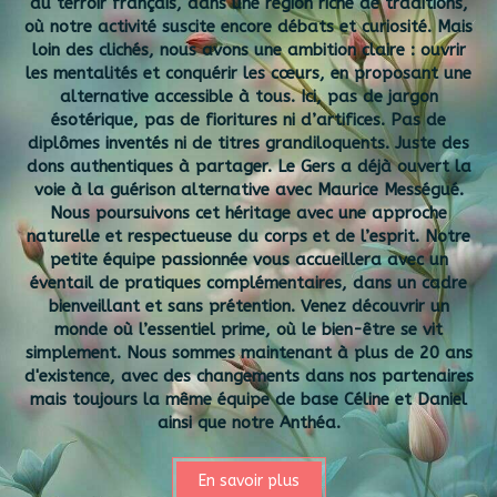
du terroir français, dans une région riche de traditions,
où notre activité suscite encore débats et curiosité. Mais
loin des clichés, nous avons une ambition claire : ouvrir
les mentalités et conquérir les cœurs, en proposant une
alternative accessible à tous. Ici, pas de jargon
ésotérique, pas de fioritures ni d’artifices. Pas de
diplômes inventés ni de titres grandiloquents. Juste des
dons authentiques à partager. Le Gers a déjà ouvert la
voie à la guérison alternative avec Maurice Mességué.
Nous poursuivons cet héritage avec une approche
naturelle et respectueuse du corps et de l’esprit. Notre
petite équipe passionnée vous accueillera avec un
éventail de pratiques complémentaires, dans un cadre
bienveillant et sans prétention. Venez découvrir un
monde où l’essentiel prime, où le bien-être se vit
simplement. Nous sommes maintenant à plus de 20 ans
d'existence, avec des changements dans nos partenaires
mais toujours la même équipe de base Céline et Daniel
ainsi que notre Anthéa.
En savoir plus