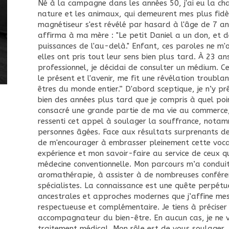
Né à la campagne dans les années 50, j'ai eu la ch
nature et les animaux, qui demeurent mes plus fi
magnétiseur s'est révélé par hasard à l'âge de 7 ans
affirma à ma mère : "Le petit Daniel a un don, et de
puissances de l'au-delà." Enfant, ces paroles ne m
elles ont pris tout leur sens bien plus tard. À 23 an
professionnel, je décidai de consulter un médium. C
le présent et l'avenir, me fit une révélation troublan
êtres du monde entier.” D'abord sceptique, je n’y pr
bien des années plus tard que je compris à quel point
consacré une grande partie de ma vie au commerce, 
ressenti cet appel à soulager la souffrance, notamm
personnes âgées. Face aux résultats surprenants de
de m'encourager à embrasser pleinement cette vocat
expérience et mon savoir-faire au service de ceux 
médecine conventionnelle. Mon parcours m’a condui
aromathérapie, à assister à de nombreuses confére
spécialistes. La connaissance est une quête perpétue
ancestrales et approches modernes que j’affine me
respectueuse et complémentaire. Je tiens à préciser
accompagnateur du bien-être. En aucun cas, je ne 
traitement médical. Mon rôle est de vous soulager, 