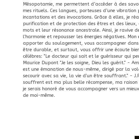
Mésopotamie, me permettent d’accéder à des savoirs
mes rituels. Ces langues, porteuses d’une vibration p
incantations et des invocations. Grâce à elles, je r
purification et de protection des êtres et des lieux
mots et leur résonance ancestrale. Ainsi, je ravive d
l’harmonie et repousser les énergies négatives. Mon
apporter du soulagement, vous accompagner dans 
être durable, et surtout, vous offrir une écoute bien
célèbres: "Le docteur qui sait et le guérisseur qui pe
Maurice Dupont "Je les soigne, Dieu les guérit." - A
est une émanation de nous-même, dirigé par la volo
secourir avec sa vie, la vie d'un être souffrant." - J
souffrent est ma plus belle récompense, ma raison 
je serais honoré de vous accompagner vers un mieux
de moi-même.