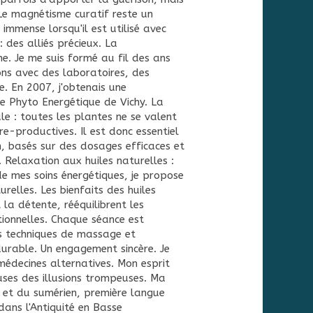
 Le magnétisme curatif reste un
immense lorsqu'il est utilisé avec
: des alliés précieux. La
e. Je me suis formé au fil des ans
ons avec des laboratoires, des
e. En 2007, j'obtenais une
re Phyto Energétique de Vichy. La
e : toutes les plantes ne se valent
re-productives. Il est donc essentiel
n, basés sur des dosages efficaces et
Relaxation aux huiles naturelles :
de mes soins énergétiques, je propose
relles. Les bienfaits des huiles
 la détente, rééquilibrent les
tionnelles. Chaque séance est
s techniques de massage et
urable. Un engagement sincère. Je
médecines alternatives. Mon esprit
uses des illusions trompeuses. Ma
, et du sumérien, première langue
dans l'Antiquité en Basse