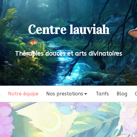
Centre lauviah
Thérapies douces et arts divinatoires
l
Notre équipe
Nos prestations
Tarifs
Blog