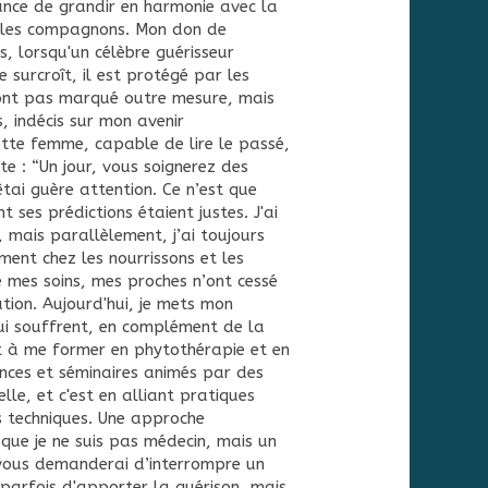
ance de grandir en harmonie avec la
dèles compagnons. Mon don de
, lorsqu'un célèbre guérisseur
 surcroît, il est protégé par les
'ont pas marqué outre mesure, mais
s, indécis sur mon avenir
ette femme, capable de lire le passé,
te : “Un jour, vous soignerez des
êtai guère attention. Ce n’est que
 ses prédictions étaient justes. J'ai
mais parallèlement, j’ai toujours
ent chez les nourrissons et les
 mes soins, mes proches n’ont cessé
ion. Aujourd'hui, je mets mon
qui souffrent, en complément de la
t à me former en phytothérapie et en
nces et séminaires animés par des
lle, et c'est en alliant pratiques
s techniques. Une approche
 que je ne suis pas médecin, mais un
vous demanderai d’interrompre un
parfois d'apporter la guérison, mais