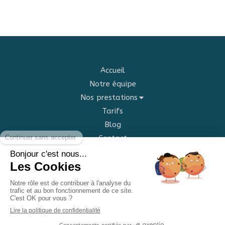
Accueil
Notre équipe
Nos prestations
Tarifs
Blog
Contact
©2022 Centre lauviah - médecines douces et arts
divinatoires
Plan du site
Mentions légales