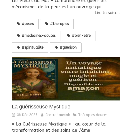
Les Fleurs du Mal – comprendre et guérir les
mécanismes de la peur est un ouvrage qui...
Lire la suite...
#peurs
#therapies
#medecines-douces
#bien-etre
#spiritualité
#guérison
La guérisseuse Mystique
08 Déc 2025
Centre lauviah
Thérapies douces
« La Guérisseuse Mystique » : au cœur de la
transformation et des soins de l’âme