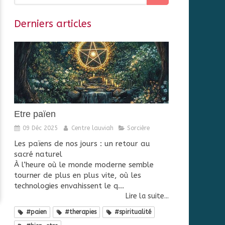
Derniers articles
Etre païen
09 Déc 2025
Centre lauviah
Sorcière
Les païens de nos jours : un retour au
sacré naturel
À l’heure où le monde moderne semble
tourner de plus en plus vite, où les
technologies envahissent le q...
Lire la suite...
#paien
#therapies
#spiritualité