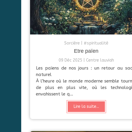
Sorcière
#spiritualité
Etre païen
09 Déc 2025
Centre lauviah
Les païens de nos jours : un retour au sac
naturel
À l’heure où le monde moderne semble tourn
de plus en plus vite, où les technologi
envahissent le q...
Lire la suite...