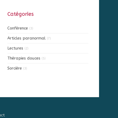
Catégories
Conférence
(3)
Articles paranormal
(7)
Lectures
(2)
Thérapies douces
(5)
Sorcière
(3)
act