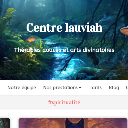
Centre lauviah
Thérapies douces et arts divinatoires
l
Notre équipe
Nos prestations
Tarifs
Blog
#spiritualité