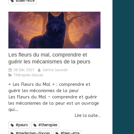
#bien-etre
Les fleurs du mal, comprendre et
guérir les mécanismes de la peurs
08 Déc 2025
Centre lauviah
Thérapies douces
« Les Fleurs du Mal » : comprendre et
guérir les mécanismes de la peur
Les Fleurs du Mal – comprendre et guérir
les mécanismes de la peur est un ouvrage
qui...
Lire la suite...
#peurs
#therapies
#medecines-douces
#bien-etre