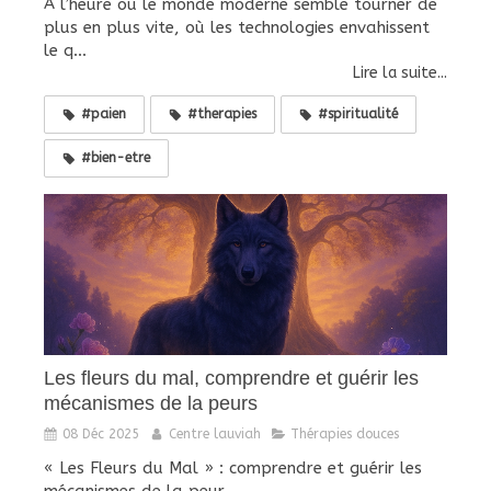
À l’heure où le monde moderne semble tourner de
plus en plus vite, où les technologies envahissent
le q...
Lire la suite...
#paien
#therapies
#spiritualité
#bien-etre
Les fleurs du mal, comprendre et guérir les
mécanismes de la peurs
08 Déc 2025
Centre lauviah
Thérapies douces
« Les Fleurs du Mal » : comprendre et guérir les