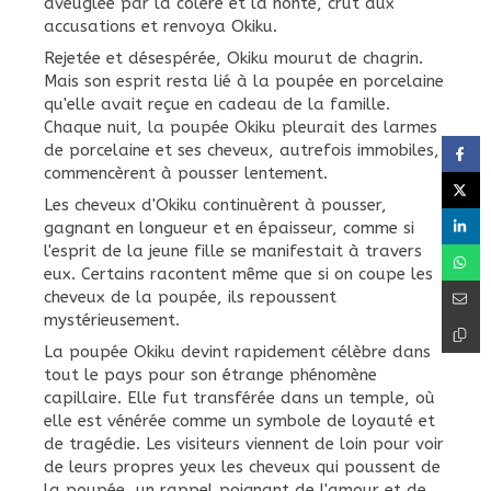
aveuglée par la colère et la honte, crut aux
accusations et renvoya Okiku.
Rejetée et désespérée, Okiku mourut de chagrin.
Mais son esprit resta lié à la poupée en porcelaine
qu'elle avait reçue en cadeau de la famille.
Chaque nuit, la poupée Okiku pleurait des larmes
de porcelaine et ses cheveux, autrefois immobiles,
commencèrent à pousser lentement.
Les cheveux d'Okiku continuèrent à pousser,
gagnant en longueur et en épaisseur, comme si
l'esprit de la jeune fille se manifestait à travers
eux. Certains racontent même que si on coupe les
cheveux de la poupée, ils repoussent
mystérieusement.
La poupée Okiku devint rapidement célèbre dans
tout le pays pour son étrange phénomène
capillaire. Elle fut transférée dans un temple, où
elle est vénérée comme un symbole de loyauté et
de tragédie. Les visiteurs viennent de loin pour voir
de leurs propres yeux les cheveux qui poussent de
la poupée, un rappel poignant de l'amour et de