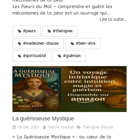
mécanismes de la peur
Les Fleurs du Mal – comprendre et guérir les
mécanismes de la peur est un ouvrage qui...
Lire la suite...
#peurs
#therapies
#medecines-douces
#bien-etre
#spiritualité
#guérison
La guérisseuse Mystique
08 Déc 2025
Centre lauviah
Thérapies douces
« La Guérisseuse Mystique » : au cœur de la