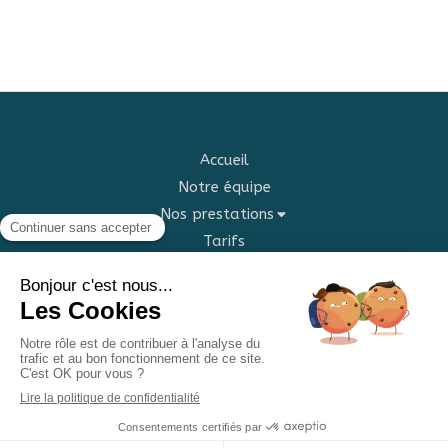
Accueil
Notre équipe
Nos prestations
Tarifs
Blog
Contact
©2022 Centre lauviah - médecines douces et arts
divinatoires
Plan du site
Mentions légales