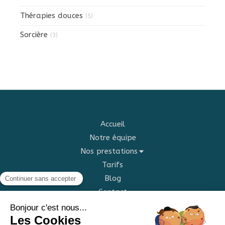
Thérapies douces
(5)
Sorcière
(3)
Accueil
Notre équipe
Nos prestations
Tarifs
Blog
Contact
©2022 Centre lauviah - médecines douces et arts
divinatoires