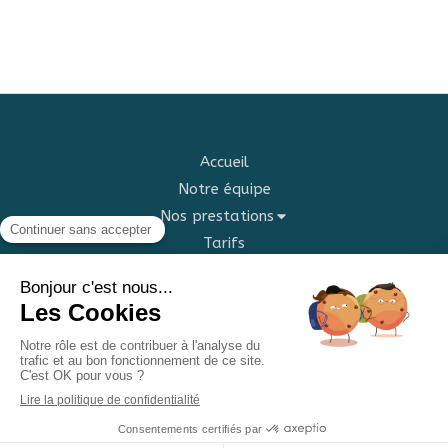
Accueil
Notre équipe
Nos prestations
Tarifs
Blog
Contact
©2022 Centre lauviah - médecines douces et arts
divinatoires
Plan du site
Mentions légales