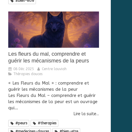
#bien-etre
Les fleurs du mal, comprendre et
guérir les mécanismes de la peurs
08 Déc 2025
Centre lauviah
Thérapies douces
« Les Fleurs du Mal » : comprendre et
guérir les mécanismes de la peur
Les Fleurs du Mal – comprendre et guérir
les mécanismes de la peur est un ouvrage
qui...
Lire la suite...
#peurs
#therapies
#medecines-douces
#bien-etre