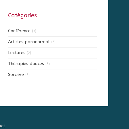
Catégories
Conférence
(3)
Articles paranormal
(7)
Lectures
(2)
Thérapies douces
(5)
Sorcière
(3)
act