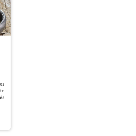
es
to
és