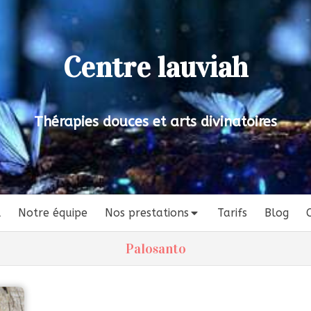
Centre lauviah
Thérapies douces et arts divinatoires
l
Notre équipe
Nos prestations
Tarifs
Blog
Palosanto