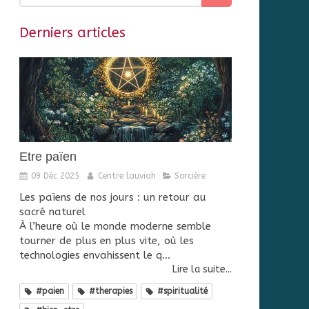
Derniers articles
Etre païen
09 Déc 2025
Centre lauviah
Sorcière
Les païens de nos jours : un retour au
sacré naturel
À l’heure où le monde moderne semble
tourner de plus en plus vite, où les
technologies envahissent le q...
Lire la suite...
#paien
#therapies
#spiritualité