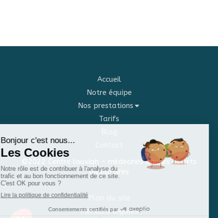
Accueil
Notre équipe
Nos prestations
Tarifs
Blog
Contact
©2022 Centre lauviah - médecines douces et arts
divinatoires
Plan du site
Mentions légales